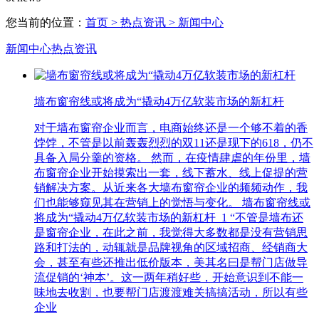
您当前的位置：
首页
> 热点资讯
> 新闻中心
新闻中心
热点资讯
墙布窗帘线或将成为“撬动4万亿软装市场的新杠杆
对于墙布窗帘企业而言，电商始终还是一个够不着的香
饽饽，不管是以前轰轰烈烈的双11还是现下的618，仍不
具备入局分羹的资格。 然而，在疫情肆虐的年份里，墙
布窗帘企业开始摸索出一套，线下蓄水、线上促提的营
销解决方案。从近来各大墙布窗帘企业的频频动作，我
们也能够窥见其在营销上的觉悟与变化。 墙布窗帘线或
将成为“撬动4万亿软装市场的新杠杆_1 “不管是墙布还
是窗帘企业，在此之前，我觉得大多数都是没有营销思
路和打法的，动辄就是品牌视角的区域招商、经销商大
会，甚至有些还推出低价版本，美其名曰是帮门店做导
流促销的‘神本’。这一两年稍好些，开始意识到不能一
味地去收割，也要帮门店渡渡难关搞搞活动，所以有些
企业