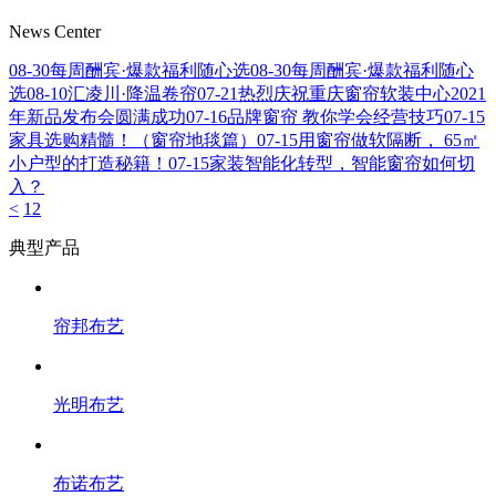
News Center
08-30
每周酬宾·爆款福利随心选
08-30
每周酬宾·爆款福利随心
选
08-10
汇凌川·降温卷帘
07-21
热烈庆祝重庆窗帘软装中心2021
年新品发布会圆满成功
07-16
品牌窗帘 教你学会经营技巧
07-15
家具选购精髓！（窗帘地毯篇）
07-15
用窗帘做软隔断， 65㎡
小户型的打造秘籍！
07-15
家装智能化转型，智能窗帘如何切
入？
<
1
2
典型产品
帘邦布艺
光明布艺
布诺布艺