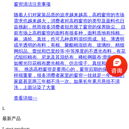
窗帘清洁注意事项
随着人们对家装品质的追求越来越高，高档窗帘的市场
需求也越来越大，消费者对高档窗帘的类型及面料也日
益挑剔，然而很多消费者却忽视了窗帘的保养除尘。 目
前市场上高档窗帘的面料有很多种，面料质地有纯棉、
麻、涤纶、真丝，也可几种原料混织而成。轻、薄透明
或半透明的布料，有棉、聚酯棉混纺布、玻璃纱、精细
网织品、蕾丝和巴里纱等;中等厚度的不透光布料，有花
式组织棉布、尼龙及其混纺布，稀松网眼布;滑面布料，
如擦光印花棉布磨光棉布、仿古缎子、真丝和波纹绸
等。 挑选高档窗帘是要用心的，窗帘后期的保养清洁同
样很重要，很多消费者家里的窗帘一挂就是一年，有的
家庭甚至两三年都不洗一次。如果长年累月悬挂不清
洗，上面沾染了大量
查看详细>>
L
最新产品
Latest products